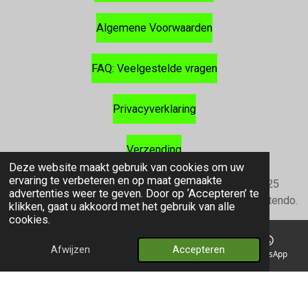
Algemene Voorwaarden
FAQ: Veelgestelde vragen
Privacyverklaring
Verzending
Deze website maakt gebruik van cookies om uw
ervaring te verbeteren en op maat gemaakte
©2025 Pokenatics
©2025 Pokémon. ©1995 - 2025
advertenties weer te geven. Door op ‘Accepteren’ te
Nintendo/Creatures Inc./GAME FREAK inc. TM, ®Nintendo.
klikken, gaat u akkoord met het gebruik van alle
cookies.
Our webshop is not affiliated, endorsed or supported by Pokémon or
Nintendo in any way. For the guidelines please refer to
their official page
.
Afwijzen
Accepteren
E-mailadres
Telefoonnummer
Kaart
WhatsApp