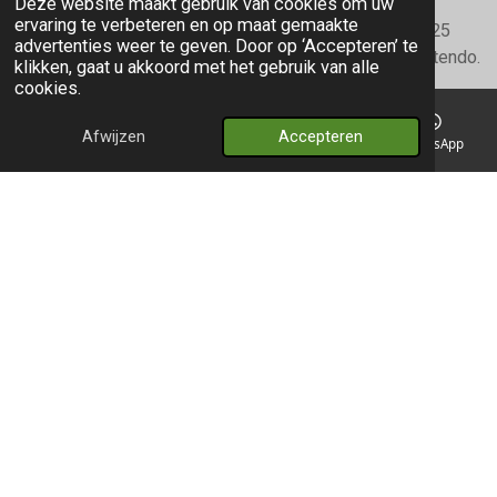
Deze website maakt gebruik van cookies om uw
ervaring te verbeteren en op maat gemaakte
©2025 Pokenatics
©2025 Pokémon. ©1995 - 2025
advertenties weer te geven. Door op ‘Accepteren’ te
Nintendo/Creatures Inc./GAME FREAK inc. TM, ®Nintendo.
klikken, gaat u akkoord met het gebruik van alle
cookies.
Our webshop is not affiliated, endorsed or supported by Pokémon or
Nintendo in any way. For the guidelines please refer to
their official page
.
Afwijzen
Accepteren
E-mailadres
Telefoonnummer
Kaart
WhatsApp