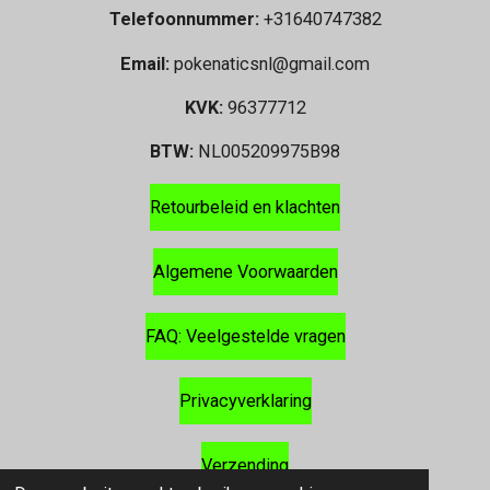
Telefoonnummer:
+31640747382
Email:
pokenaticsnl@gmail.com
KVK:
96377712
BTW:
NL005209975B98
Retourbeleid en klachten
Algemene Voorwaarden
FAQ: Veelgestelde vragen
Privacyverklaring
Verzending