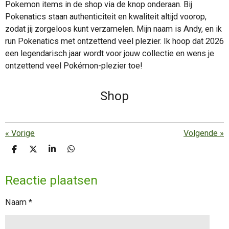
Pokemon items in de shop via de knop onderaan. Bij
Pokenatics staan authenticiteit en kwaliteit altijd voorop,
zodat jij zorgeloos kunt verzamelen. Mijn naam is Andy, en ik
run Pokenatics met ontzettend veel plezier. Ik hoop dat 2026
een legendarisch jaar wordt voor jouw collectie en wens je
ontzettend veel Pokémon-plezier toe!
Shop
«
Vorige
Volgende
»
D
D
S
D
e
e
h
e
l
e
a
l
Reactie plaatsen
e
l
r
e
n
e
n
Naam *