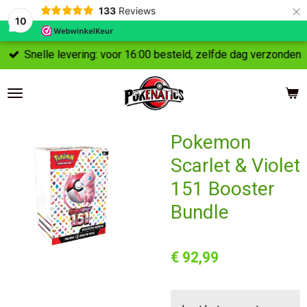
×
133
Reviews
10
Snelle levering: voor 16:00 besteld, zelfde dag verzonden
Pokemon
Scarlet & Violet
151 Booster
Bundle
€ 92,99