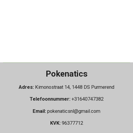
Pokenatics
Adres:
Kimonostraat 14, 1448 DS Purmerend
Telefoonnummer:
+31640747382
Email:
pokenaticsnl@gmail.com
KVK:
96377712