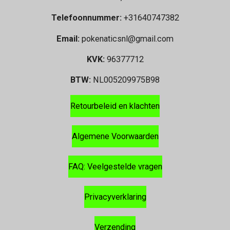
Telefoonnummer:
+31640747382
Email:
pokenaticsnl@gmail.com
KVK:
96377712
BTW:
NL005209975B98
Retourbeleid en klachten
Algemene Voorwaarden
FAQ: Veelgestelde vragen
Privacyverklaring
Verzending