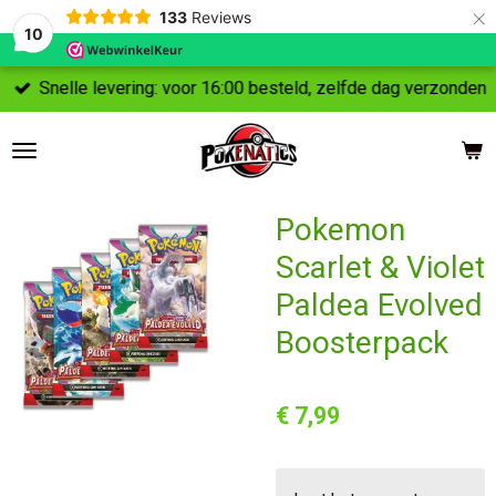
×
133
Reviews
10
Snelle levering: voor 16:00 besteld, zelfde dag verzonden
Pokemon
Scarlet & Violet
Paldea Evolved
Boosterpack
€ 7,99