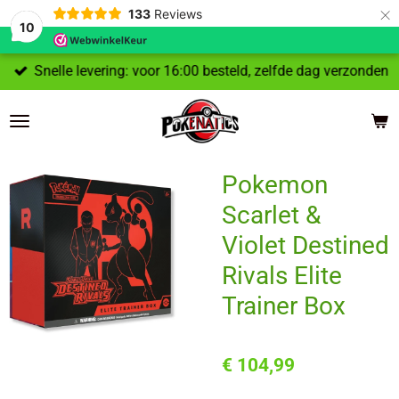
×
133
Reviews
10
Snelle levering: voor 16:00 besteld, zelfde dag verzonden
Pokemon
Scarlet &
Violet Destined
Rivals Elite
Trainer Box
€ 104,99