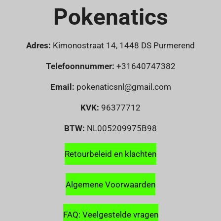
Pokenatics
Adres:
Kimonostraat 14, 1448 DS Purmerend
Telefoonnummer:
+31640747382
Email:
pokenaticsnl@gmail.com
KVK:
96377712
BTW:
NL005209975B98
Retourbeleid en klachten
Algemene Voorwaarden
FAQ: Veelgestelde vragen