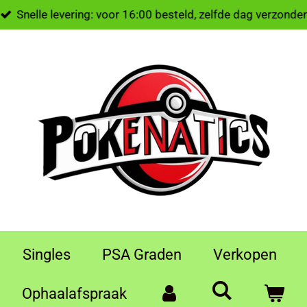
Snelle levering: voor 16:00 besteld, zelfde dag verzonde
Singles
PSA Graden
Verkopen
Ophaalafspraak