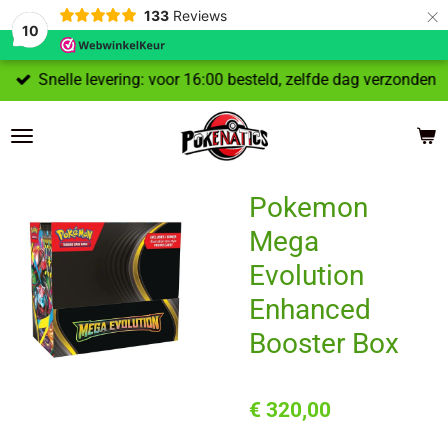
×
133
Reviews
10
Snelle levering: voor 16:00 besteld, zelfde dag verzonden
Pokemon
Mega
Evolution
Enhanced
Booster Box
€ 320,00