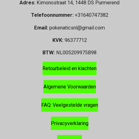
Adres:
Kimonostraat 14, 1448 DS Purmerend
Telefoonnummer:
+31640747382
Email:
pokenaticsnl@gmail.com
KVK:
96377712
BTW:
NL005209975B98
Retourbeleid en klachten
Algemene Voorwaarden
FAQ: Veelgestelde vragen
Privacyverklaring