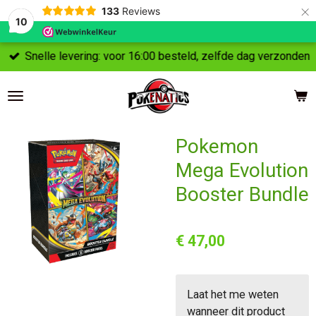
×
133
Reviews
10
Snelle levering: voor 16:00 besteld, zelfde dag verzonden
Pokemon
Mega Evolution
Booster Bundle
€ 47,00
Laat het me weten
wanneer dit product