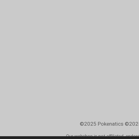
©2025 Pokenatics
©2025
Our webshop is not affiliated, endo