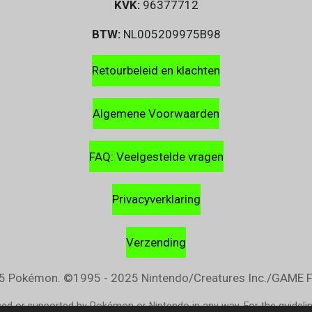
KVK:
96377712
BTW:
NL005209975B98
Retourbeleid en klachten
Algemene Voorwaarden
FAQ: Veelgestelde vragen
Privacyverklaring
Verzending
 Pokémon. ©1995 - 2025 Nintendo/Creatures Inc./GAME FR
rsed or supported by Pokémon or Nintendo in any way. For the guideli