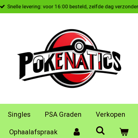
Snelle levering: voor 16:00 besteld, zelfde dag verzonde
Singles
PSA Graden
Verkopen
Ophaalafspraak