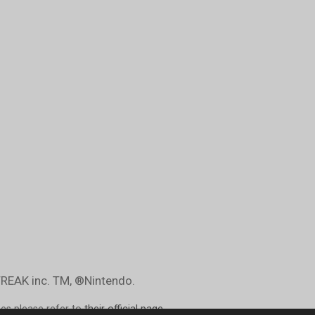
EAK inc. TM, ®Nintendo.
nes please refer to
their official page
.