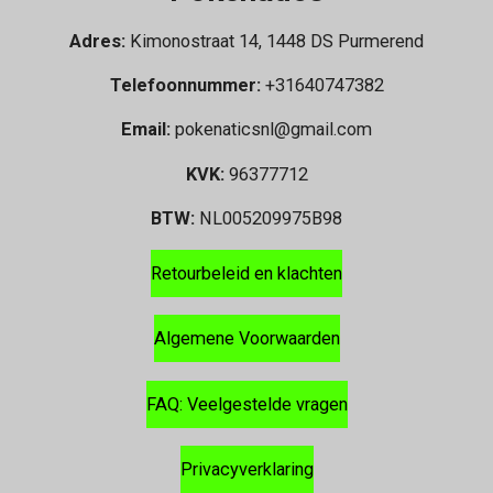
Adres:
Kimonostraat 14, 1448 DS Purmerend
Telefoonnummer:
+31640747382
Email:
pokenaticsnl@gmail.com
KVK:
96377712
BTW:
NL005209975B98
Retourbeleid en klachten
Algemene Voorwaarden
FAQ: Veelgestelde vragen
Privacyverklaring