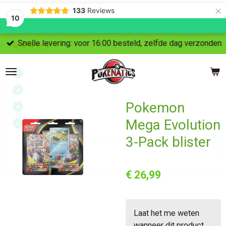
×
133
Reviews
10
Snelle levering: voor 16:00 besteld, zelfde dag verzonden
Pokemon
Mega Evolution
3-Pack blister
€ 26,99
Laat het me weten
wanneer dit product