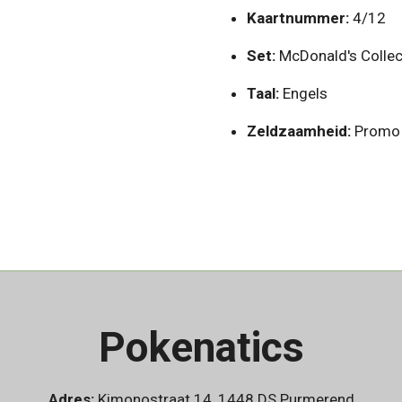
Kaartnummer:
4/12
Set:
McDonald's Colle
Taal:
Engels
Zeldzaamheid:
Promo 
Pokenatics
Adres:
Kimonostraat 14, 1448 DS Purmerend