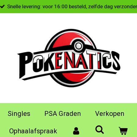
Snelle levering: voor 16:00 besteld, zelfde dag verzonde
Singles
PSA Graden
Verkopen
Ophaalafspraak