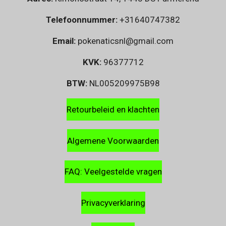
Telefoonnummer:
+31640747382
Email:
pokenaticsnl@gmail.com
KVK:
96377712
BTW:
NL005209975B98
Retourbeleid en klachten
Algemene Voorwaarden
FAQ: Veelgestelde vragen
Privacyverklaring