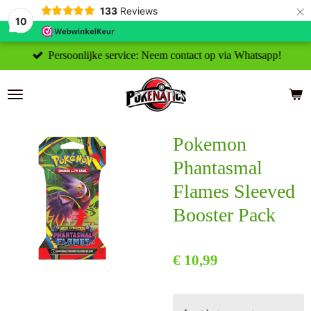
×
133
Reviews
10
Persoonlijke service: Neem contact op via Whatsapp!
Pokemon
Phantasmal
Flames Sleeved
Booster Pack
€ 10,99