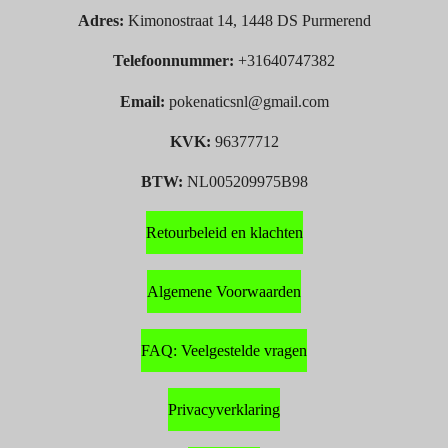
Adres:
Kimonostraat 14, 1448 DS Purmerend
Telefoonnummer:
+31640747382
Email:
pokenaticsnl@gmail.com
KVK:
96377712
BTW:
NL005209975B98
Retourbeleid en klachten
Algemene Voorwaarden
FAQ: Veelgestelde vragen
Privacyverklaring