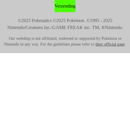
Verzending
©2025 Pokenatics
©2025 Pokémon. ©1995 - 2025
Nintendo/Creatures Inc./GAME FREAK inc. TM, ®Nintendo.
Our webshop is not affiliated, endorsed or supported by Pokémon or
Nintendo in any way. For the guidelines please refer to
their official page
.