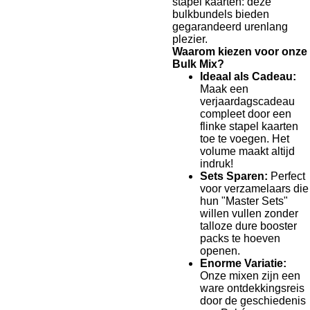
stapel kaarten: deze
bulkbundels bieden
gegarandeerd urenlang
plezier.
Waarom kiezen voor onze
Bulk Mix?
Ideaal als Cadeau:
Maak een
verjaardagscadeau
compleet door een
flinke stapel kaarten
toe te voegen. Het
volume maakt altijd
indruk!
Sets Sparen:
Perfect
voor verzamelaars die
hun "Master Sets"
willen vullen zonder
talloze dure booster
packs te hoeven
openen.
Enorme Variatie:
Onze mixen zijn een
ware ontdekkingsreis
door de geschiedenis