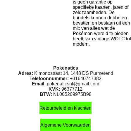
is geen garantie op
specifieke kaarten, jaren of
zeldzaamheden. De
bundels kunnen dubbelen
bevatten en bestaan uit een
mix van alles wat de
Pokémon-wereld te bieden
heeft, van vintage WOTC tot
modern.
Pokenatics
Adres:
Kimonostraat 14, 1448 DS Purmerend
Telefoonnummer:
+31640747382
Email:
pokenaticsnl@gmail.com
KVK:
96377712
BTW:
NL005209975B98
Retourbeleid en klachten
Algemene Voorwaarden