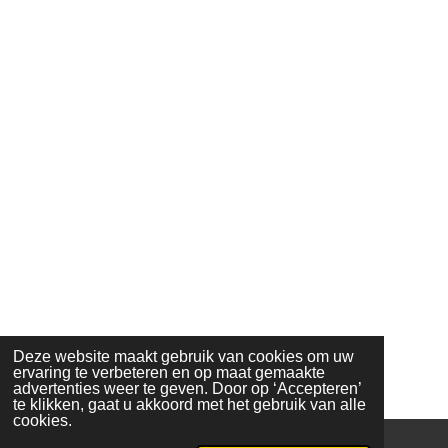
Deze website maakt gebruik van cookies om uw
ervaring te verbeteren en op maat gemaakte
advertenties weer te geven. Door op ‘Accepteren’
te klikken, gaat u akkoord met het gebruik van alle
cookies.