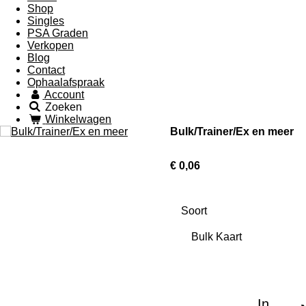
Shop
Singles
PSA Graden
Verkopen
Blog
Contact
Ophaalafspraak
Account
Zoeken
Winkelwagen
Bulk/Trainer/Ex en meer
€ 0,06
Soort
In