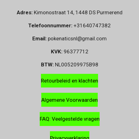
Adres:
Kimonostraat 14, 1448 DS Purmerend
Telefoonnummer:
+31640747382
Email:
pokenaticsnl@gmail.com
KVK:
96377712
BTW:
NL005209975B98
Retourbeleid en klachten
Algemene Voorwaarden
FAQ: Veelgestelde vragen
Privacyverklaring