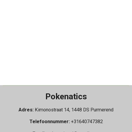
Pokenatics
Adres:
Kimonostraat 14, 1448 DS Purmerend
Telefoonnummer:
+31640747382