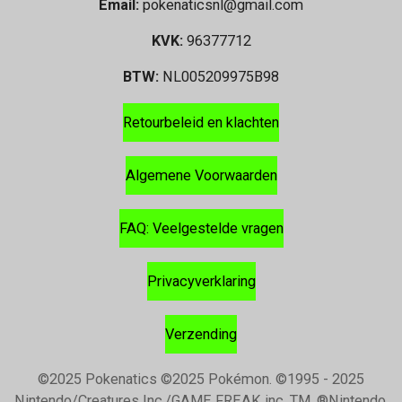
Email:
pokenaticsnl@gmail.com
KVK:
96377712
BTW:
NL005209975B98
Retourbeleid en klachten
Algemene Voorwaarden
FAQ: Veelgestelde vragen
Privacyverklaring
Verzending
©2025 Pokenatics
©2025 Pokémon. ©1995 - 2025
Nintendo/Creatures Inc./GAME FREAK inc. TM, ®Nintendo.