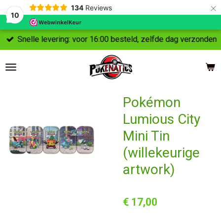
×
134
Reviews
10
Snelle levering: voor 16:00 besteld, zelfde dag verzonden
Pokémon
Lumious City
Mini Tin
(willekeurige
artwork)
€ 17,00