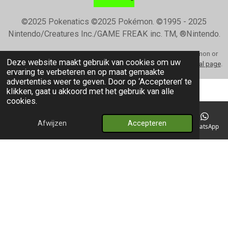
©2025 Pokenatics
©2025 Pokémon. ©1995 - 2025
Nintendo/Creatures Inc./GAME FREAK inc. TM, ®Nintendo.
Our webshop is not affiliated, endorsed or supported by Pokémon or
Deze website maakt gebruik van cookies om uw
Nintendo in any way. For the guidelines please refer to
their official page
.
ervaring te verbeteren en op maat gemaakte
advertenties weer te geven. Door op ‘Accepteren’ te
klikken, gaat u akkoord met het gebruik van alle
cookies.
Afwijzen
Accepteren
E-mailadres
Telefoonnummer
Kaart
WhatsApp