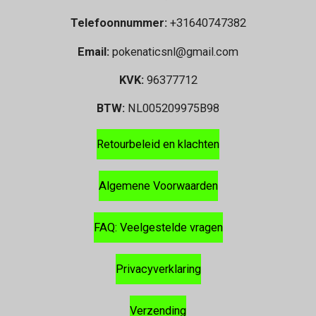
Telefoonnummer:
+31640747382
Email:
pokenaticsnl@gmail.com
KVK:
96377712
BTW:
NL005209975B98
Retourbeleid en klachten
Algemene Voorwaarden
FAQ: Veelgestelde vragen
Privacyverklaring
Verzending