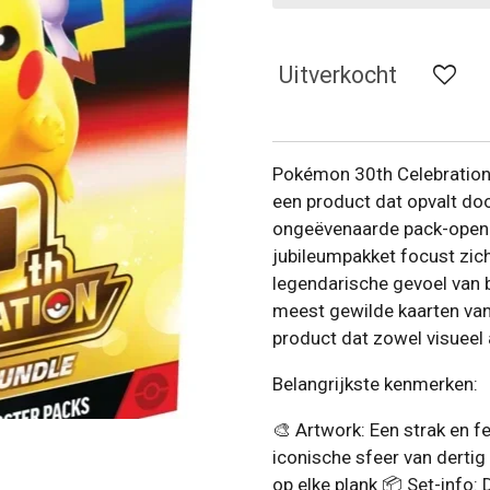
Uitverkocht
Pokémon 30th Celebration 
een product dat opvalt do
ongeëvenaarde pack-openi
jubileumpakket focust zich
legendarische gevoel van 
meest gewilde kaarten van 
product dat zowel visueel
Belangrijkste kenmerken:
🎨 Artwork: Een strak en f
iconische sfeer van dertig
op elke plank 📦 Set-info: 