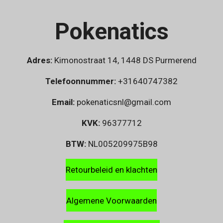
Pokenatics
Adres:
Kimonostraat 14, 1448 DS Purmerend
Telefoonnummer:
+31640747382
Email:
pokenaticsnl@gmail.com
KVK:
96377712
BTW:
NL005209975B98
Retourbeleid en klachten
Algemene Voorwaarden