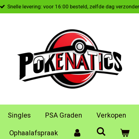
Snelle levering: voor 16:00 besteld, zelfde dag verzonde
Singles
PSA Graden
Verkopen
Ophaalafspraak