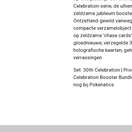
Celebration-serie, de ultie
zeldzame jubileum booste
Ontzettend gewild vanwege 
compacte verzamelobject v
op zeldzame 'chase cards'
gloednieuwe, verzegelde 3
holografische kaarten, g
verrassingen
Set: 30th Celebration | P
Celebration Booster Bundl
nog bij Pokenatics.